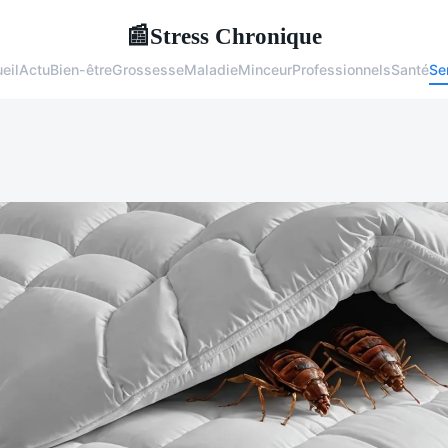
Stress Chronique
📰
eil
Actu
Bien-être
Grossesse
Maladie
Minceur
Professionnels
Santé
Se