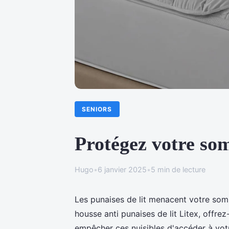
SENIORS
Protégez votre som
Hugo
•
6 janvier 2025
•
5 min de lecture
Les punaises de lit menacent votre somme
housse anti punaises de lit Litex, offr
empêcher ces nuisibles d'accéder à votre