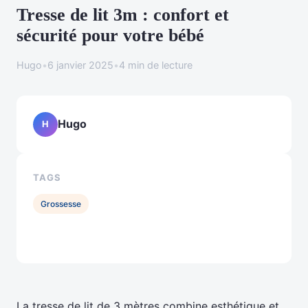
Tresse de lit 3m : confort et
sécurité pour votre bébé
Hugo
•
6 janvier 2025
•
4 min de lecture
Hugo
H
TAGS
Grossesse
La tresse de lit de 3 mètres combine esthétique et